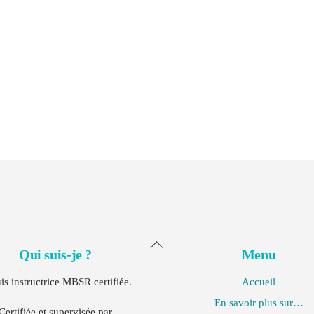
Back
Qui suis-je ?
Menu
To
Top
uis instructrice MBSR certifiée.
Accueil
En savoir plus sur…
Certifiée et supervisée par