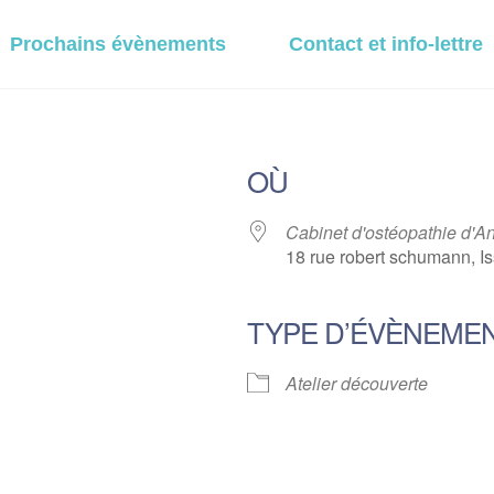
Prochains évènements
Contact et info-lettre
OÙ
Cabinet d'ostéopathie d'A
18 rue robert schumann, Is
TYPE D’ÉVÈNEME
r Google
iCalendar
Offi
Atelier découverte