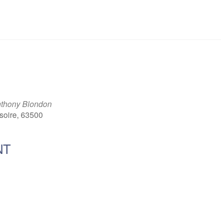
nthony Blondon
soire, 63500
NT
ce 365
Outlook Live