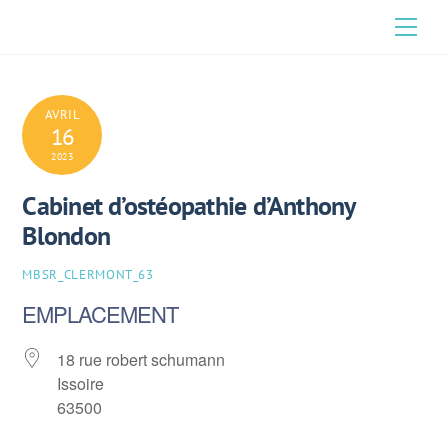
Skip
Men
to
content
AVRIL
16
2023
Cabinet d’ostéopathie d’Anthony
Blondon
MBSR_CLERMONT_63
EMPLACEMENT
18 rue robert schumann
Issoire
63500