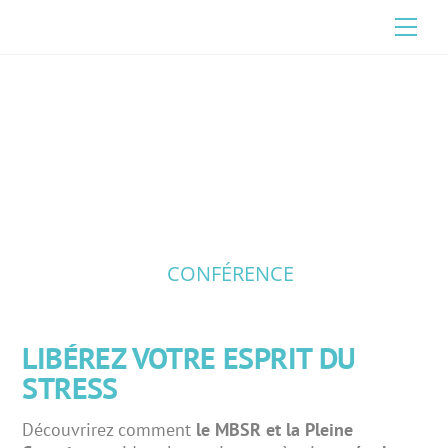
Skip
Men
to
content
CONFÉRENCE
D’INFORMATIONS
CONFÉRENCE
LIBÉREZ VOTRE ESPRIT DU
STRESS
Découvrirez comment
le MBSR et la Pleine